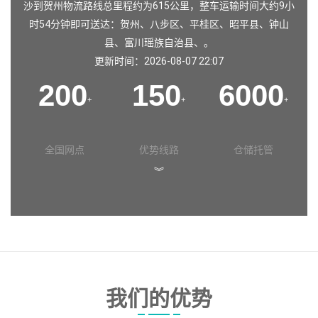
沙到贺州物流路线总里程约为615公里，整车运输时间大约9小
时54分钟即可送达：贺州、八步区、平桂区、昭平县、钟山
县、富川瑶族自治县、。
更新时间：2026-08-07 22:07
200
150
6000
+
+
+
全国网点
优势线路
仓储托管
︾
我们的优势