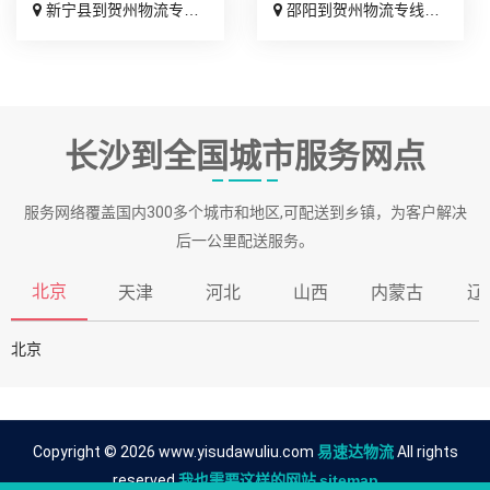
新宁县到贺州物流专线_实时反馈「门到门接送」
邵阳到贺州物流专线_门到门接送「放心物流」
长沙到全国城市服务网点
服务网络覆盖国内300多个城市和地区,可配送到乡镇，为客户解决
后一公里配送服务。
北京
天津
河北
山西
内蒙古
辽
北京
Copyright © 2026 www.yisudawuliu.com
易速达物流
All rights
reserved.
我也需要这样的网站
sitemap